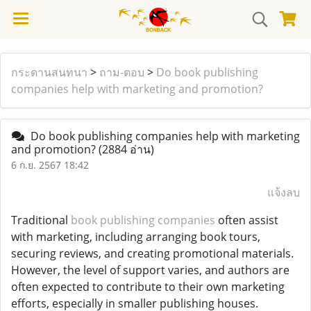
กระดานสนทนา
>
ถาม-ตอบ
>
Do book publishing
companies help with marketing and promotion?
Do book publishing companies help with marketing
and promotion?
(2884 อ่าน)
6 ก.ย. 2567 18:42
แจ้งลบ
Traditional
book
publishing companies
often assist
with marketing, including arranging book tours,
securing reviews, and creating promotional materials.
However, the level of support varies, and authors are
often expected to contribute to their own marketing
efforts, especially in smaller publishing houses.