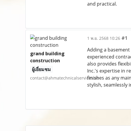
and practical.
#1
1 พ.ย. 2568 10:26
Adding a basement k
grand building
experienced contract
construction
also provides flexib
ผู้เยี่ยมชม
Inc.'s expertise in 
finishes as any mai
contact@ahmatechnicalservices.ae
stylish, seamlessly 