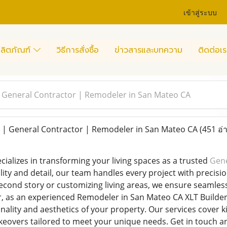
เข้าสู่ระบบ
ลิตภัณฑ์
วิธีการสั่งซื้อ
ข่าวสารและบทความ
ติดต่อเร
 | General Contractor | Remodeler in San Mateo CA
. | General Contractor | Remodeler in San Mateo CA
(451 อ่
ecializes in transforming your living spaces as a trusted
Gene
y and detail, our team handles every project with precision,
cond story or customizing living areas, we ensure seamless
, as an experienced Remodeler in San Mateo CA XLT Builders
nality and aesthetics of your property. Our services cover
vers tailored to meet your unique needs. Get in touch and 