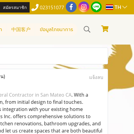
TH
สมัครสมาชิก
023151077
า
中国客户
ข้อมูลโภชนาการ
าน)
แจ้งลบ
ral Contractor in San Mateo CA
. With a
 from initial design to final touches.
 integration with your existing home
 Inc. offers comprehensive solutions to
 kitchen renovations, bathroom upgrades, and
let us create spaces that are both beautiful