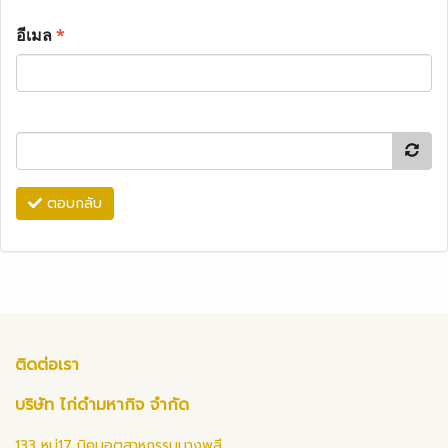
อีเมล
*
ตอบกลับ
ติดต่อเรา
บริษัท ไก่ดำมหากิจ จำกัด
133 หมู่17 นิคมอุตสาหกรรมบางพลี