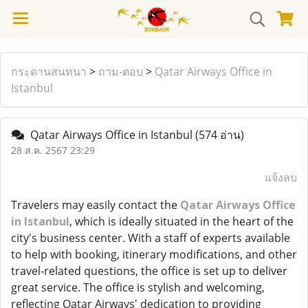
กระดานสนทนา
>
ถาม-ตอบ
>
Qatar Airways Office in
Istanbul
Qatar Airways Office in Istanbul
(574 อ่าน)
28 ส.ค. 2567 23:29
แจ้งลบ
Travelers may easily contact the
Qatar Airways Office
in Istanbul
, which is ideally situated in the heart of the
city's business center. With a staff of experts available
to help with booking, itinerary modifications, and other
travel-related questions, the office is set up to deliver
great service. The office is stylish and welcoming,
reflecting Qatar Airways' dedication to providing