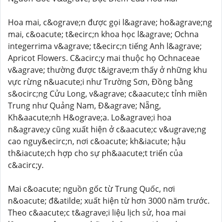
Hoa mai, c&ograve;n được gọi l&agrave; ho&agrave;ng
mai, c&oacute; t&ecirc;n khoa học l&agrave; Ochna
integerrima v&agrave; t&ecirc;n tiếng Anh l&agrave;
Apricot Flowers. C&acirc;y mai thuộc họ Ochnaceae
v&agrave; thường được t&igrave;m thấy ở những khu
vực rừng n&uacute;i như Trường Sơn, Đồng bằng
s&ocirc;ng Cửu Long, v&agrave; c&aacute;c tỉnh miền
Trung như Quảng Nam, Đ&agrave; Nẵng,
Kh&aacute;nh H&ograve;a. Lo&agrave;i hoa
n&agrave;y cũng xuất hiện ở c&aacute;c v&ugrave;ng
cao nguy&ecirc;n, nơi c&oacute; kh&iacute; hậu
th&iacute;ch hợp cho sự ph&aacute;t triển của
c&acirc;y.
Mai c&oacute; nguồn gốc từ Trung Quốc, nơi
n&oacute; đ&atilde; xuất hiện từ hơn 3000 năm trước.
Theo c&aacute;c t&agrave;i liệu lịch sử, hoa mai