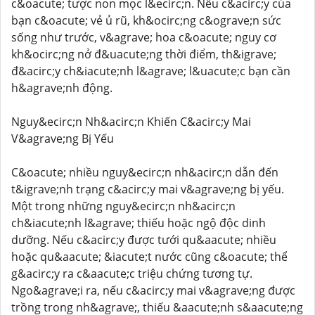
c&oacute; tược non mọc l&ecirc;n. Nếu c&acirc;y của
bạn c&oacute; vẻ ủ rũ, kh&ocirc;ng c&ograve;n sức
sống như trước, v&agrave; hoa c&oacute; nguy cơ
kh&ocirc;ng nở đ&uacute;ng thời điểm, th&igrave;
đ&acirc;y ch&iacute;nh l&agrave; l&uacute;c bạn cần
h&agrave;nh động.
Nguy&ecirc;n Nh&acirc;n Khiến C&acirc;y Mai
V&agrave;ng Bị Yếu
C&oacute; nhiều nguy&ecirc;n nh&acirc;n dẫn đến
t&igrave;nh trạng c&acirc;y mai v&agrave;ng bị yếu.
Một trong những nguy&ecirc;n nh&acirc;n
ch&iacute;nh l&agrave; thiếu hoặc ngộ độc dinh
dưỡng. Nếu c&acirc;y được tưới qu&aacute; nhiều
hoặc qu&aacute; &iacute;t nước cũng c&oacute; thể
g&acirc;y ra c&aacute;c triệu chứng tương tự.
Ngo&agrave;i ra, nếu c&acirc;y mai v&agrave;ng được
trồng trong nh&agrave;, thiếu &aacute;nh s&aacute;ng