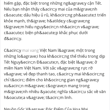
hiếm gặp, đặc biệt trong những ng&agrave;y cận Tết.
Nếu bạn nhận thấy c&acirc;y mai của m&igrave;nh
c&oacute; dấu hiệu ủ rũ, kh&ocirc;ng ph&aacute;t triển
khỏe mạnh, th&igrave; h&atilde;y c&ugrave;ng
t&igrave;m hiểu nguy&ecirc;n nh&acirc;n v&agrave;
c&aacute;c biện ph&aacute;p khắc phục dưới
đ&acirc;y.
C&acirc;y
mai vang
Việt Nam l&agrave; một trong
những lo&agrave;i hoa kh&ocirc;ng thể thiếu trong dịp
Tết Nguy&ecirc;n Đ&aacute;n, đặc biệt l&agrave; ở
miền Nam Việt Nam. Với sắc v&agrave;ng rực rỡ
v&agrave; vẻ đẹp thanh tao, c&acirc;y mai kh&ocirc;ng
chỉ t&ocirc; điểm cho kh&ocirc;ng gian ng&agrave;y
xu&acirc;n m&agrave; c&ograve;n mang trong
m&igrave;nh nhiều &yacute; nghĩa s&acirc;u sắc về văn
h&oacute;a v&agrave; t&acirc;m linh.
Nguồn Gốc V&agrave; Đặc Điểm Của Hoa Mai