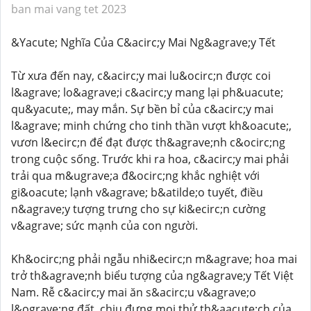
ban mai vang tet 2023
&Yacute; Nghĩa Của C&acirc;y Mai Ng&agrave;y Tết
Từ xưa đến nay, c&acirc;y mai lu&ocirc;n được coi
l&agrave; lo&agrave;i c&acirc;y mang lại ph&uacute;
qu&yacute;, may mắn. Sự bền bỉ của c&acirc;y mai
l&agrave; minh chứng cho tinh thần vượt kh&oacute;,
vươn l&ecirc;n để đạt được th&agrave;nh c&ocirc;ng
trong cuộc sống. Trước khi ra hoa, c&acirc;y mai phải
trải qua m&ugrave;a đ&ocirc;ng khắc nghiệt với
gi&oacute; lạnh v&agrave; b&atilde;o tuyết, điều
n&agrave;y tượng trưng cho sự ki&ecirc;n cường
v&agrave; sức mạnh của con người.
Kh&ocirc;ng phải ngẫu nhi&ecirc;n m&agrave; hoa mai
trở th&agrave;nh biểu tượng của ng&agrave;y Tết Việt
Nam. Rễ c&acirc;y mai ăn s&acirc;u v&agrave;o
l&ograve;ng đất, chịu đựng mọi thử th&aacute;ch của