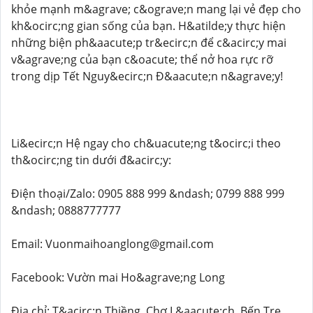
khỏe mạnh m&agrave; c&ograve;n mang lại vẻ đẹp cho
kh&ocirc;ng gian sống của bạn. H&atilde;y thực hiện
những biện ph&aacute;p tr&ecirc;n để c&acirc;y mai
v&agrave;ng của bạn c&oacute; thể nở hoa rực rỡ
trong dịp Tết Nguy&ecirc;n Đ&aacute;n n&agrave;y!
Li&ecirc;n Hệ ngay cho ch&uacute;ng t&ocirc;i theo
th&ocirc;ng tin dưới đ&acirc;y:
Điện thoại/Zalo: 0905 888 999 &ndash; 0799 888 999
&ndash; 0888777777
Email: Vuonmaihoanglong@gmail.com
Facebook: Vườn mai Ho&agrave;ng Long
Địa chỉ: T&acirc;n Thiềng, Chợ L&aacute;ch, Bến Tre.