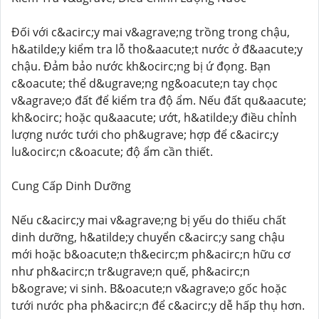
Đối với c&acirc;y mai v&agrave;ng trồng trong chậu,
h&atilde;y kiểm tra lỗ tho&aacute;t nước ở đ&aacute;y
chậu. Đảm bảo nước kh&ocirc;ng bị ứ đọng. Bạn
c&oacute; thể d&ugrave;ng ng&oacute;n tay chọc
v&agrave;o đất để kiểm tra độ ẩm. Nếu đất qu&aacute;
kh&ocirc; hoặc qu&aacute; ướt, h&atilde;y điều chỉnh
lượng nước tưới cho ph&ugrave; hợp để c&acirc;y
lu&ocirc;n c&oacute; độ ẩm cần thiết.
Cung Cấp Dinh Dưỡng
Nếu c&acirc;y mai v&agrave;ng bị yếu do thiếu chất
dinh dưỡng, h&atilde;y chuyển c&acirc;y sang chậu
mới hoặc b&oacute;n th&ecirc;m ph&acirc;n hữu cơ
như ph&acirc;n tr&ugrave;n quế, ph&acirc;n
b&ograve; vi sinh. B&oacute;n v&agrave;o gốc hoặc
tưới nước pha ph&acirc;n để c&acirc;y dễ hấp thụ hơn.