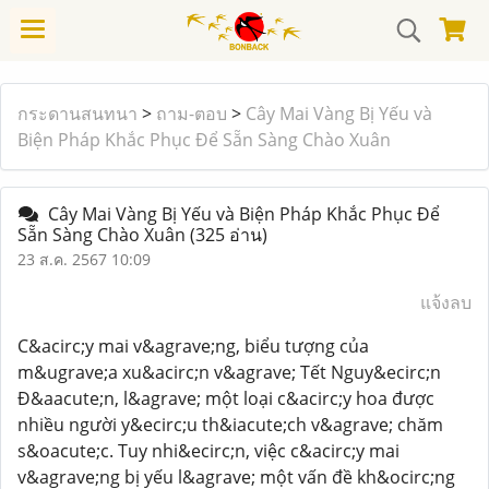
กระดานสนทนา
>
ถาม-ตอบ
>
Cây Mai Vàng Bị Yếu và
Biện Pháp Khắc Phục Để Sẵn Sàng Chào Xuân
Cây Mai Vàng Bị Yếu và Biện Pháp Khắc Phục Để
Sẵn Sàng Chào Xuân
(325 อ่าน)
23 ส.ค. 2567 10:09
แจ้งลบ
C&acirc;y mai v&agrave;ng, biểu tượng của
m&ugrave;a xu&acirc;n v&agrave; Tết Nguy&ecirc;n
Đ&aacute;n, l&agrave; một loại c&acirc;y hoa được
nhiều người y&ecirc;u th&iacute;ch v&agrave; chăm
s&oacute;c. Tuy nhi&ecirc;n, việc c&acirc;y mai
v&agrave;ng bị yếu l&agrave; một vấn đề kh&ocirc;ng