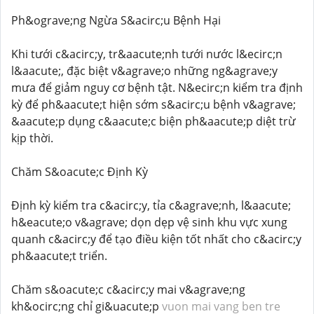
Ph&ograve;ng Ngừa S&acirc;u Bệnh Hại
Khi tưới c&acirc;y, tr&aacute;nh tưới nước l&ecirc;n
l&aacute;, đặc biệt v&agrave;o những ng&agrave;y
mưa để giảm nguy cơ bệnh tật. N&ecirc;n kiểm tra định
kỳ để ph&aacute;t hiện sớm s&acirc;u bệnh v&agrave;
&aacute;p dụng c&aacute;c biện ph&aacute;p diệt trừ
kịp thời.
Chăm S&oacute;c Định Kỳ
Định kỳ kiểm tra c&acirc;y, tỉa c&agrave;nh, l&aacute;
h&eacute;o v&agrave; dọn dẹp vệ sinh khu vực xung
quanh c&acirc;y để tạo điều kiện tốt nhất cho c&acirc;y
ph&aacute;t triển.
Chăm s&oacute;c c&acirc;y mai v&agrave;ng
kh&ocirc;ng chỉ gi&uacute;p
vuon mai vang ben tre