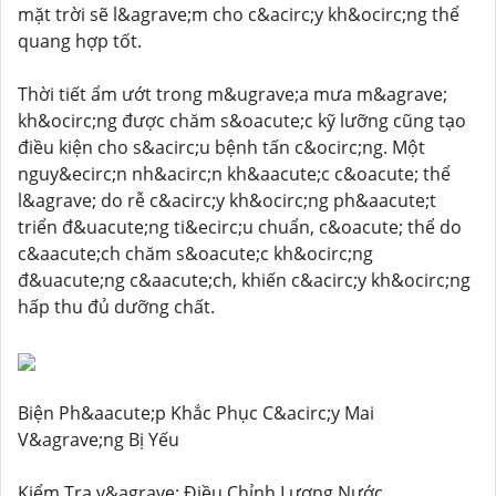
mặt trời sẽ l&agrave;m cho c&acirc;y kh&ocirc;ng thể
quang hợp tốt.
Thời tiết ẩm ướt trong m&ugrave;a mưa m&agrave;
kh&ocirc;ng được chăm s&oacute;c kỹ lưỡng cũng tạo
điều kiện cho s&acirc;u bệnh tấn c&ocirc;ng. Một
nguy&ecirc;n nh&acirc;n kh&aacute;c c&oacute; thể
l&agrave; do rễ c&acirc;y kh&ocirc;ng ph&aacute;t
triển đ&uacute;ng ti&ecirc;u chuẩn, c&oacute; thể do
c&aacute;ch chăm s&oacute;c kh&ocirc;ng
đ&uacute;ng c&aacute;ch, khiến c&acirc;y kh&ocirc;ng
hấp thu đủ dưỡng chất.
Biện Ph&aacute;p Khắc Phục C&acirc;y Mai
V&agrave;ng Bị Yếu
Kiểm Tra v&agrave; Điều Chỉnh Lượng Nước