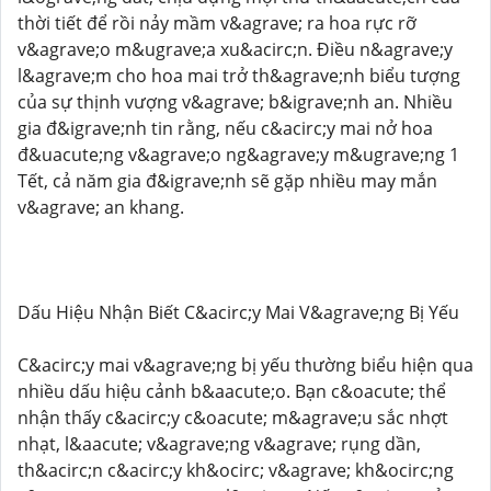
thời tiết để rồi nảy mầm v&agrave; ra hoa rực rỡ
v&agrave;o m&ugrave;a xu&acirc;n. Điều n&agrave;y
l&agrave;m cho hoa mai trở th&agrave;nh biểu tượng
của sự thịnh vượng v&agrave; b&igrave;nh an. Nhiều
gia đ&igrave;nh tin rằng, nếu c&acirc;y mai nở hoa
đ&uacute;ng v&agrave;o ng&agrave;y m&ugrave;ng 1
Tết, cả năm gia đ&igrave;nh sẽ gặp nhiều may mắn
v&agrave; an khang.
Dấu Hiệu Nhận Biết C&acirc;y Mai V&agrave;ng Bị Yếu
C&acirc;y mai v&agrave;ng bị yếu thường biểu hiện qua
nhiều dấu hiệu cảnh b&aacute;o. Bạn c&oacute; thể
nhận thấy c&acirc;y c&oacute; m&agrave;u sắc nhợt
nhạt, l&aacute; v&agrave;ng v&agrave; rụng dần,
th&acirc;n c&acirc;y kh&ocirc; v&agrave; kh&ocirc;ng