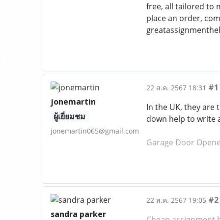
free, all tailored t
place an order, com
greatassignmenthel
#1
22 ส.ค. 2567 18:31
jonemartin
In the UK, they are
ผู้เยี่ยมชม
down help to write 
jonemartin065@gmail.com
Garage Door Opener 
#2
22 ส.ค. 2567 19:05
sandra parker
Cheap assignment 