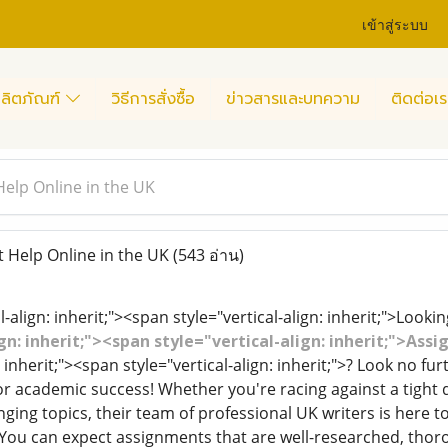
เข้าสู่ระบบ
ลิตภัณฑ์
วิธีการสั่งซื้อ
ข่าวสารและบทความ
ติดต่อเร
elp Online in the UK
 Help Online in the UK
(543 อ่าน)
l-align: inherit;"><span style="vertical-align: inherit;">Look
ign: inherit;"><span style="vertical-align: inherit;">A
n: inherit;"><span style="vertical-align: inherit;">? Look no 
or academic success! Whether you're racing against a tight 
ing topics, their team of professional UK writers is here to
y. You can expect assignments that are well-researched, thor