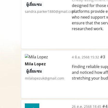
ผู้เยี่ยมชม
designed for those 
platforms provide e
sandra.parker1880@gmail.com
who need support wit
ensure that the serv
researched work.
#3
4 มิ.ย. 2568 15:32
Mila Lopez
Finding reliable su
ผู้เยี่ยมชม
and noticed how aff
stretching your budg
milalopezuk@gmail.com
#4
26 ส.ค. 2568 18:45