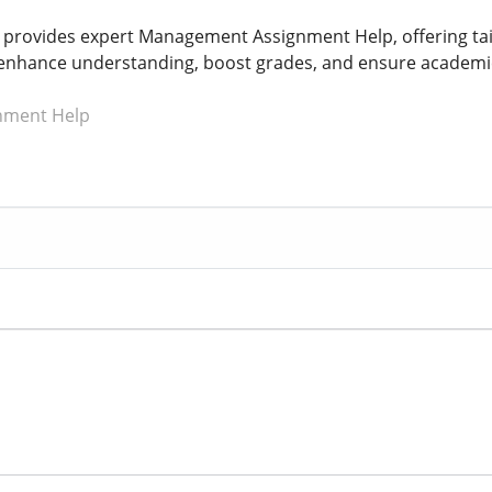
rovides expert Management Assignment Help, offering tail
o enhance understanding, boost grades, and ensure academi
nment Help