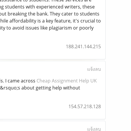
ng students with experienced writers, these
ut breaking the bank. They cater to students
 affordability is a key feature, it's crucial to
ty to avoid issues like plagiarism or poorly
188.241.144.215
แจ้งลบ
ds. I came across
Cheap Assignment Help UK
t&rsquo;s about getting help without
154.57.218.128
แจ้งลบ