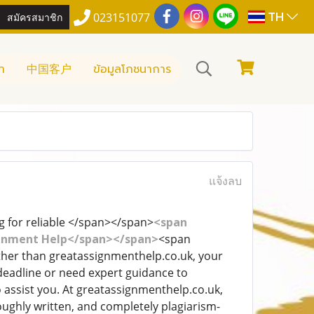
TH
สมัครสมาชิก
023151077
า
中国客户
ข้อมูลโภชนาการ
แจ้งลบ
ing for reliable </span></span>
<span
ssignment Help</span></span>
<span
further than greatassignmenthelp.co.uk, your
deadline or need expert guidance to
 assist you. At greatassignmenthelp.co.uk,
oughly written, and completely plagiarism-