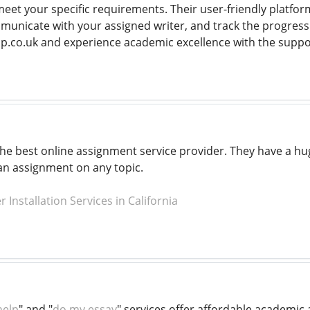
o meet your specific requirements. Their user-friendly platfor
municate with your assigned writer, and track the progress
p.co.uk and experience academic excellence with the suppo
 the best online assignment service provider. They have a h
an assignment on any topic.
Installation Services in California
help
" and "
do my essay
" services offer affordable academic 