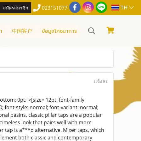
TH
สมัครสมาชิก
023151077
า
中国客户
ข้อมูลโภชนาการ
แจ้งลบ
bottom: 0pt;">[size= 12pt; font-family:
; font-style: normal; font-variant: normal;
nal basins, classic pillar taps are a popular
timeless look that pairs well with more
r tap is a***d alternative. Mixer taps, which
mplement both classic and contemporary