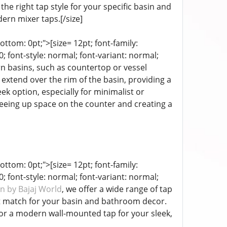
he right tap style for your specific basin and
ern mixer taps.[/size]
bottom: 0pt;">[size= 12pt; font-family:
; font-style: normal; font-variant: normal;
rn basins, such as countertop or vessel
o extend over the rim of the basin, providing a
ek option, especially for minimalist or
reeing up space on the counter and creating a
bottom: 0pt;">[size= 12pt; font-family:
; font-style: normal; font-variant: normal;
on by Bajaj World
, we offer a wide range of tap
ect match for your basin and bathroom decor.
k or a modern wall-mounted tap for your sleek,