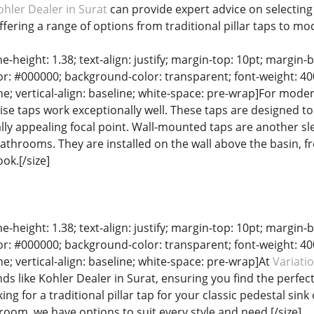
ohler Dealer in Surat
can provide expert advice on selecting t
ering a range of options from traditional pillar taps to mod
ine-height: 1.38; text-align: justify; margin-top: 10pt; margin-
lor: #000000; background-color: transparent; font-weight: 400
ne; vertical-align: baseline; white-space: pre-wrap]For mode
-rise taps work exceptionally well. These taps are designed t
lly appealing focal point. Wall-mounted taps are another sle
athrooms. They are installed on the wall above the basin, f
ok.[/size]
ine-height: 1.38; text-align: justify; margin-top: 10pt; margin-
lor: #000000; background-color: transparent; font-weight: 400
e; vertical-align: baseline; white-space: pre-wrap]At
Variati
nds like Kohler Dealer in Surat, ensuring you find the perf
ng for a traditional pillar tap for your classic pedestal sin
om, we have options to suit every style and need.[/size]