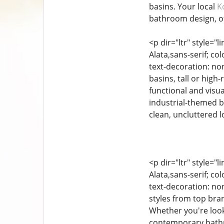
basins. Your local
K
bathroom design, off
<p dir="ltr" style="l
Alata,sans-serif; co
text-decoration: no
basins, tall or high
functional and visua
industrial-themed b
clean, uncluttered lo
<p dir="ltr" style="l
Alata,sans-serif; co
text-decoration: non
styles from top bra
Whether you're looki
contemporary bathro