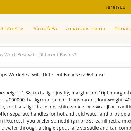
เข้าสู่ระบบ
ลิตภัณฑ์
วิธีการสั่งซื้อ
ข่าวสารและบทความ
ติดต่อเร
ps Work Best with Different Basins?
aps Work Best with Different Basins?
(2963 อ่าน)
ine-height: 1.38; text-align: justify; margin-top: 10pt; margin-
lor: #000000; background-color: transparent; font-weight: 400
e; vertical-align: baseline; white-space: pre-wrap]For traditio
offer separate handles for hot and cold water and provide a 
 fixtures. If you prefer something more streamlined, a mixe
d water through a single spout, are versatile and can co