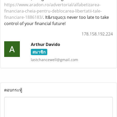
https://www.aradon.ro/advertorial/alfabetizarea-
financiara-cheia-pentru-deblocarea-libertatii-tale-
financiare-1886183/
. It&rsquo;s never too late to take
control of your financial future!
178.158.192.224
Arthur Davido
สมาชิก
lastchancewell@gmail.com
ตอบกระทู้