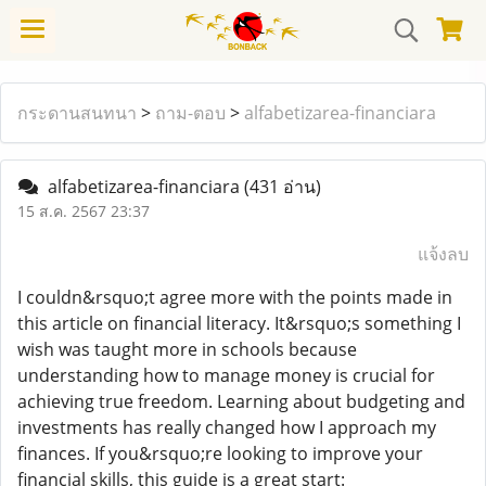
กระดานสนทนา
>
ถาม-ตอบ
>
alfabetizarea-financiara
alfabetizarea-financiara
(431 อ่าน)
15 ส.ค. 2567 23:37
แจ้งลบ
I couldn&rsquo;t agree more with the points made in
this article on financial literacy. It&rsquo;s something I
wish was taught more in schools because
understanding how to manage money is crucial for
achieving true freedom. Learning about budgeting and
investments has really changed how I approach my
finances. If you&rsquo;re looking to improve your
financial skills, this guide is a great start: