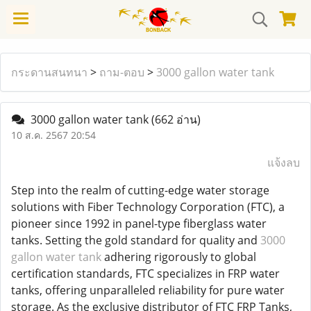
กระดานสนทนา
>
ถาม-ตอบ
>
3000 gallon water tank
3000 gallon water tank
(662 อ่าน)
10 ส.ค. 2567 20:54
แจ้งลบ
Step into the realm of cutting-edge water storage
solutions with Fiber Technology Corporation (FTC), a
pioneer since 1992 in panel-type fiberglass water
tanks. Setting the gold standard for quality and
3000
gallon water tank
adhering rigorously to global
certification standards, FTC specializes in FRP water
tanks, offering unparalleled reliability for pure water
storage. As the exclusive distributor of FTC FRP Tanks,